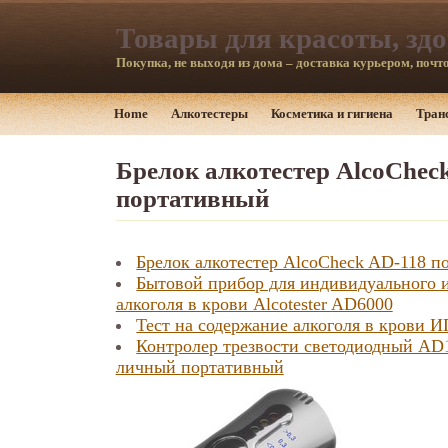
Товары для красоты, зд
Покупка, не выходя из дома – доставка курьером, почто
Home
Алкотестеры
Косметика и гигиена
Тран
Брелок алкотестер AlcoChec
портативный
Брелок алкотестер AlcoCheck AD-118 п
Бытовой прибор для индивидуального 
алкоголя в крови Alcotester AD6000
Тест на содержание алкоголя в крови 
Контролер трезвости светодиодный AD
личный портативный